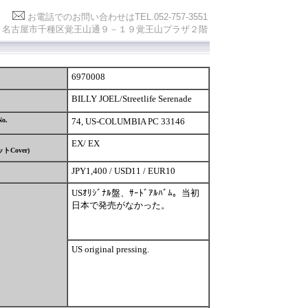
お電話でのお問い合わせは
TEL.052-757-3551
0841 名古屋市千種区覚王山通９－１９覚王山プラザ２階
6970008
BILLY JOEL/Streetlife Serenade
No.
74, US-COLUMBIA PC 33146
EX/ EX
ット
Cover)
JPY1,400 / USD11 / EUR10
USｵﾘｼﾞﾅﾙ盤、ｻｰﾄﾞｱﾙﾊﾞﾑ。当初
日本で発売がなかった。
US original pressing.