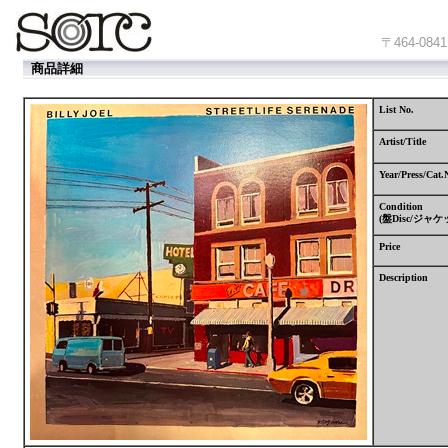
〒464-
商品詳細
List No.
Artist/Title
Year/Press/Cat.
Condition
(
盤
Disc/
ジャケ
Price
Description