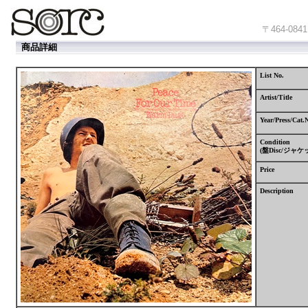
〒464-
商品詳細
List No.
Artist/Title
Year/Press/Cat.
Condition
(
盤
Disc/
ジャケ
Price
Description