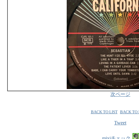
次ページ
BACK TO LIST
BACK TO
Tweet
mixiチェック