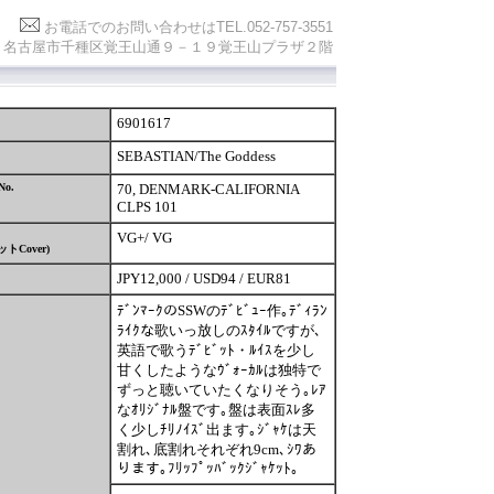
お電話でのお問い合わせは
TEL.052-757-3551
0841 名古屋市千種区覚王山通９－１９覚王山プラザ２階
6901617
SEBASTIAN/The Goddess
No.
70, DENMARK-CALIFORNIA
CLPS 101
VG+/ VG
ット
Cover)
JPY12,000 / USD94 / EUR81
ﾃﾞﾝﾏｰｸのSSWのﾃﾞﾋﾞｭｰ作｡ﾃﾞｨﾗﾝ
ﾗｲｸな歌いっ放しのｽﾀｲﾙですが､
英語で歌うﾃﾞﾋﾞｯﾄ・ﾙｲｽを少し
甘くしたようなｳﾞｫｰｶﾙは独特で
ずっと聴いていたくなりそう｡ﾚｱ
なｵﾘｼﾞﾅﾙ盤です｡盤は表面ｽﾚ多
く少しﾁﾘﾉｲｽﾞ出ます｡ｼﾞｬｹは天
割れ､底割れそれぞれ9cm､ｼﾜあ
ります｡ﾌﾘｯﾌﾟｯﾊﾞｯｸｼﾞｬｹｯﾄ｡