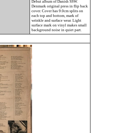
Debut album of Danish SSW.
Denmark original press in flip back
cover. Cover has 9.0cm splits on
each top and bottom, mark of
wrinkle and surface wear. Light
surface mark on vinyl makes small
background noise in quiet part.