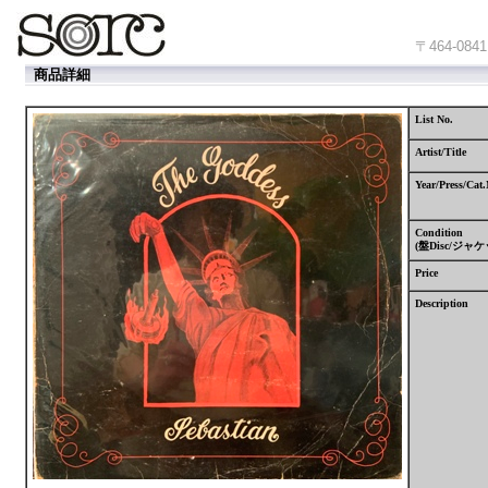
〒464-
商品詳細
List No.
Artist/Title
Year/Press/Cat.
Condition
(
盤
Disc/
ジャケ
Price
Description