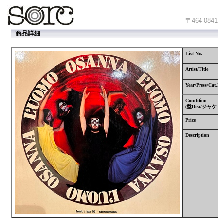
〒464-
商品詳細
List No.
Artist/Title
Year/Press/Cat.
Condition
(
盤
Disc/
ジャケ
Price
Description