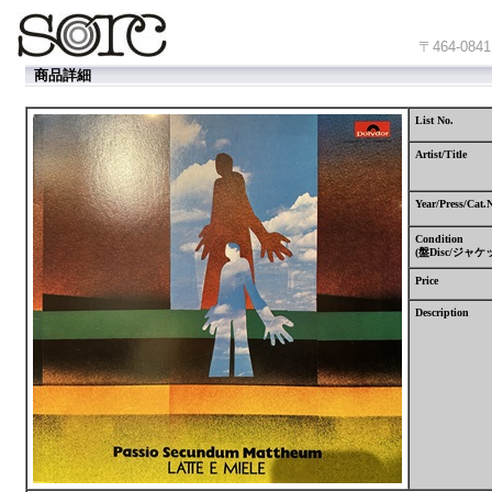
〒464-
商品詳細
List No.
Artist/Title
Year/Press/Cat.
Condition
(
盤
Disc/
ジャケ
Price
Description