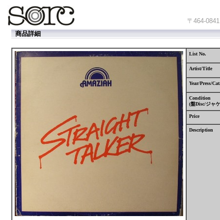
〒464-
商品詳細
List No.
Artist/Title
Year/Press/Cat
Condition
(
盤
Disc/
ジャ
Price
Description