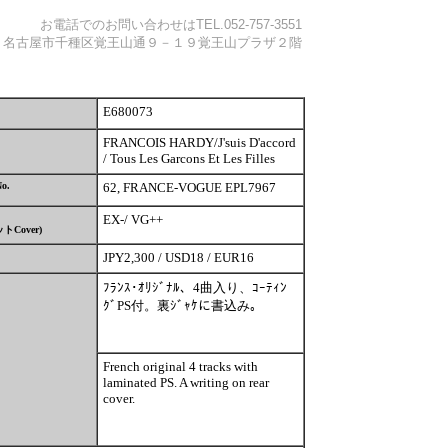
お電話でのお問い合わせは
TEL.052-757-3551
0841 名古屋市千種区覚王山通９－１９覚王山プラザ２階
E680073
FRANCOIS HARDY/J'suis D'accord
/ Tous Les Garcons Et Les Filles
No.
62, FRANCE-VOGUE EPL7967
EX-/ VG++
ット
Cover)
JPY2,300 / USD18 / EUR16
ﾌﾗﾝｽ･ｵﾘｼﾞﾅﾙ、4曲入り、ｺｰﾃｨﾝ
ｸﾞPS付。裏ｼﾞｬｹに書込み｡
French original 4 tracks with
laminated PS. A writing on rear
cover.