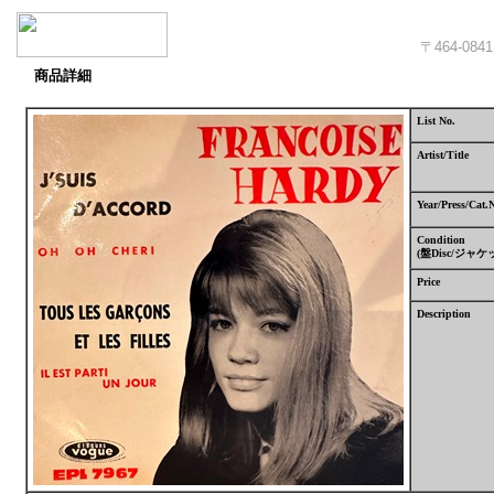
〒464-
商品詳細
List No.
Artist/Title
Year/Press/Cat.
Condition
(
盤
Disc/
ジャケ
Price
Description