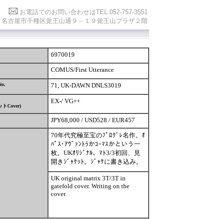
お電話でのお問い合わせは
TEL.052-757-3551
0841 名古屋市千種区覚王山通９－１９覚王山プラザ２階
6970019
COMUS/First Utterance
No.
71, UK-DAWN DNLS3019
EX-/ VG++
ット
Cover)
JPY68,000 / USD528 / EUR457
70年代究極至宝のﾌﾟﾛｸﾞﾚ名作。ｵ
ﾊﾟｽ･ｱｳﾞｧﾝﾄﾗかｺｰﾏｽかという一
枚。UKｵﾘｼﾞﾅﾙ、ﾏﾄ3/3初回、見
開きｼﾞｬｹｯﾄ。ｼﾞｬｹに書き込み。
UK original matrix 3T/3T in
gatefold cover. Writing on the
cover.