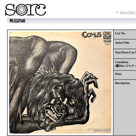
〒464-
商品詳細
List No.
Artist/Title
Year/Press/Cat.
Condition
(
盤
Disc/
ジャケ
Price
Description