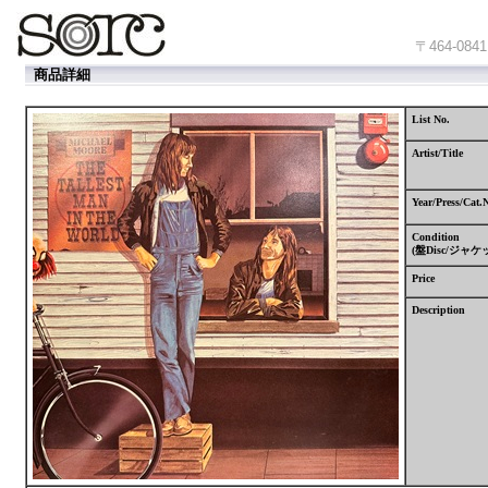
〒464-
商品詳細
List No.
Artist/Title
Year/Press/Cat.
Condition
(
盤
Disc/
ジャケ
Price
Description