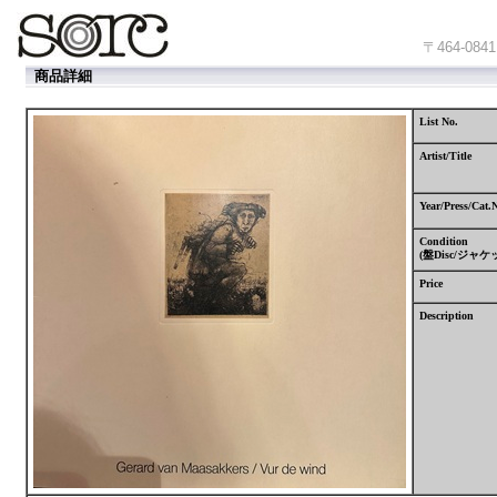
〒464-
商品詳細
List No.
Artist/Title
Year/Press/Cat.
Condition
(
盤
Disc/
ジャケ
Price
Description