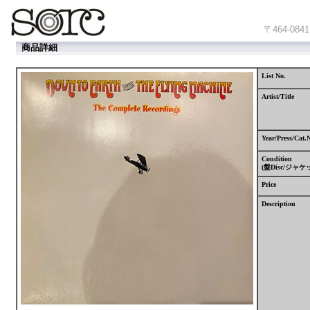
〒464-
商品詳細
List No.
Artist/Title
Year/Press/Cat.
Condition
(
盤
Disc/
ジャケ
Price
Description